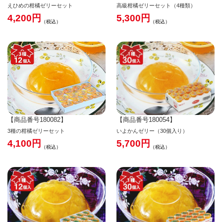
えひめの柑橘ゼリーセット
高級柑橘ゼリーセット（4種類）
4,200
5,300
税込
税込
【商品番号180054】
【商品番号180082】
いよかんゼリー（30個入り）
3種の柑橘ゼリーセット
5,700
4,100
税込
税込