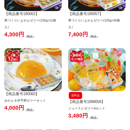
【商品番号180062】
【商品番号180057】
寒づくりいよかんゼリー(155g×12個
寒づくりいよかんゼリー(155g×30個
入）
入）
4,300
7,400
税込
税込
【商品番号180060】
送料込
みかん＆伊予柑ゼリーセット
【商品番号1899058】
4,000
ジュースとゼリーAセット
税込
3,480
税込