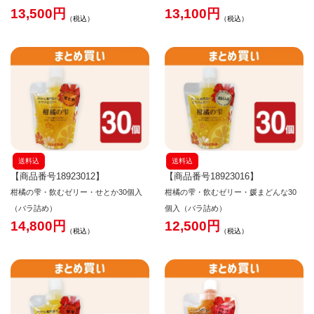
13,500
13,100
税込
税込
送料込
送料込
【商品番号18923012】
【商品番号18923016】
柑橘の雫・飲むゼリー・せとか30個入
柑橘の雫・飲むゼリー・媛まどんな30
（バラ詰め）
個入（バラ詰め）
14,800
12,500
税込
税込