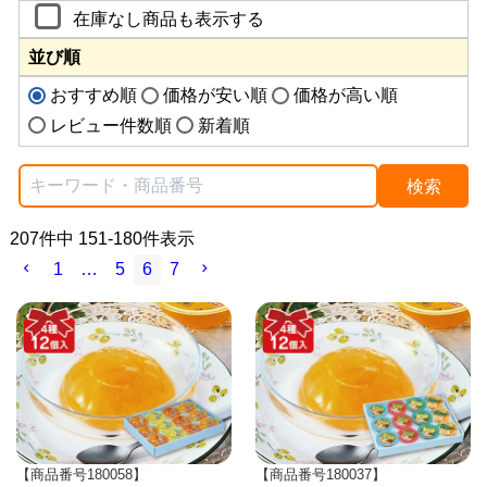
在庫なし商品も表示する
並び順
おすすめ順
価格が安い順
価格が高い順
レビュー件数順
新着順
検索
207
件中
151
-
180
件表示
1
…
5
6
7
【商品番号180058】
【商品番号180037】