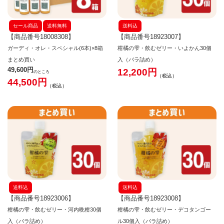
セール商品
送料無料
送料込
【商品番号18008308】
【商品番号18923007】
ガーディ・オレ・スペシャル(6本)×8箱
柑橘の雫・飲むゼリー・いよかん30個
まとめ買い
入（バラ詰め）
49,600
12,200
のところ
税込
44,500
税込
送料込
送料込
【商品番号18923006】
【商品番号18923008】
柑橘の雫・飲むゼリー・河内晩柑30個
柑橘の雫・飲むゼリー・デコタンゴー
入（バラ詰め）
ル30個入（バラ詰め）