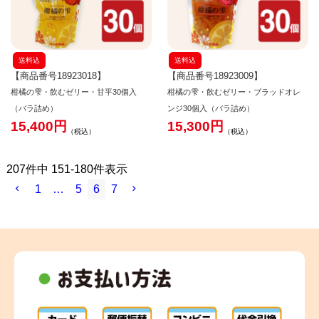
送料込
送料込
【商品番号18923018】
【商品番号18923009】
柑橘の雫・飲むゼリー・甘平30個入
柑橘の雫・飲むゼリー・ブラッドオレ
（バラ詰め）
ンジ30個入（バラ詰め）
15,400
15,300
税込
税込
207
件中
151
-
180
件表示
1
…
5
6
7