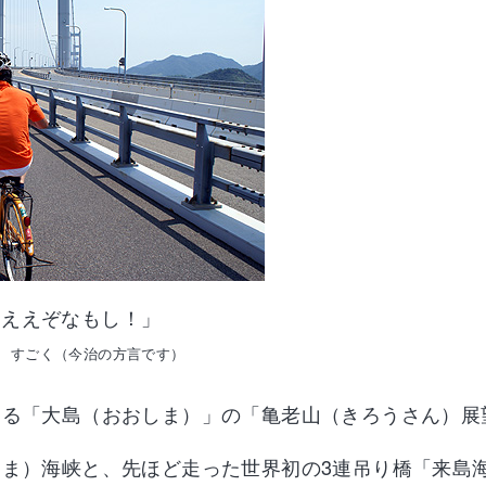
ちええぞなもし！」
、すごく（今治の方言です）
ある「大島（おおしま）」の「亀老山（きろうさん）展
ま）海峡と、先ほど走った世界初の3連吊り橋「来島