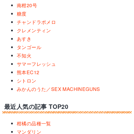
南柑20号
糖度
チャンドラポメロ
クレメンティン
あすき
タンゴール
不知火
サマーフレッシュ
熊本EC12
シトロン
みかんのうた／SEX MACHINEGUNS
最近人気の記事 TOP20
柑橘の品種一覧
マンダリン