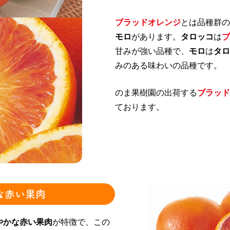
ブラッドオレンジ
とは品種群の
モロ
があります。
タロッコ
は
ブ
甘みが強い品種で、
モロ
は
タロ
みのある味わいの品種です。
のま果樹園の出荷する
ブラッド
ております。
な赤い果肉
やかな赤い果肉
が特徴で、この