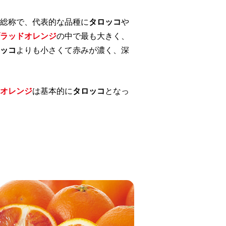
総称で、代表的な品種に
タロッコ
や
ラッドオレンジ
の中で最も大きく、
ッコ
よりも小さくて赤みが濃く、深
オレンジ
は基本的に
タロッコ
となっ