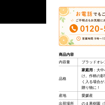
商品内容
内容量
ブラッドオレ
家庭用
：大中
け。作柄の影
品格
く入る場合が
贈り物に！
産地
愛媛産
出荷場所
のま果樹園（