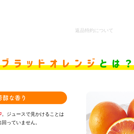
返品特約について
芳醇な香り
ジ
。ジュースで見かけることは
出回っていません。