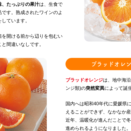
味、たっぷりの果汁
は、生食で
品です。熟成されたワインのよ
をしています。
箱を開ける前から辺りを包むい
こと間違いなしです。
ブラッドオレ
ブラッドオレンジ
は、地中海沿
ンジ類)の
突然変異
によって誕
国内へは昭和40年代に愛媛県
えることができず、なかなか産
近年、温暖化が進んだことで冬
進められるようになりました。