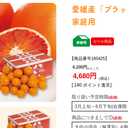
愛媛産「ブラッ
家庭用
セール商品
【商品番号185425】
6,200
のところ
4,680
税込
[
140
ポイント進呈]
取り扱い予定時期
(必須)
商品につきまして①
(必須)