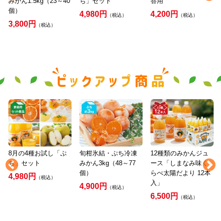
みかん1.5kg（23～40
ち」セット
答用
個）
4,980円
4,200円
（税込）
（税込）
3,800円
（税込）
8月の4種お試し「ぷ
旬柑氷結・ぷち冷凍
12種類のみかんジュ
ち」セット
みかん3kg（48～77
ース「しまなみ味く
個）
らべ太陽だより 12本
4,980円
（税込）
入」
4,900円
（税込）
6,500円
（税込）