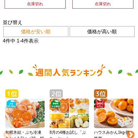
在庫切れ
在庫切れ
並び替え
価格が安い順
価格が高い順
4
件中
1
-
4
件表示
旬柑氷結・ぷち冷凍
8月の4種お試し「ぷ
ハウスみかん1kg-贈