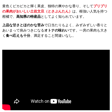
黄色くピカピカと輝く果皮、独特の爽やかな香り、そして
プリプリ
の果肉がおいしい土佐文旦（とさぶんたん）
は、根強い人気を持つ
柑橘で、
高知県の特産品
としてよく知られています。
上品な甘さとほのかな苦み
で口当たりもよく、みずみずしい香りと
あいまって病みつきになる
オトナの味わい
です。一房の果肉も大き
く
食べ応えも十分
、満足すること間違いなし。