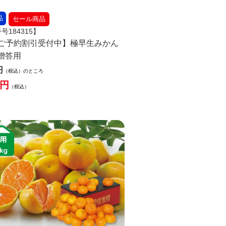
品
セール商品
号184315】
ご予約割引受付中】極早生みかん
-贈答用
税込
のところ
税込