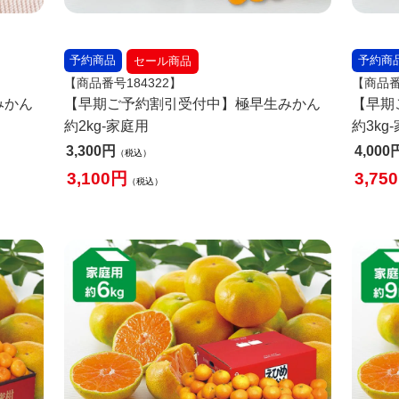
予約商品
予約商
セール商品
【商品番号184322】
【商品番
みかん
【早期ご予約割引受付中】極早生みかん
【早期
約2kg-家庭用
約3kg
3,300
4,000
税込
3,100
3,750
税込