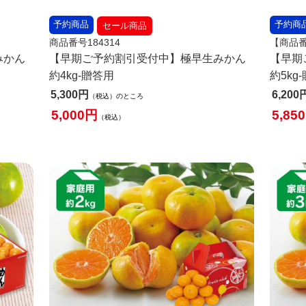
予約商品
予約商
セール商品
商品番号184314
【商品番
みかん
【早期ご予約割引受付中】極早生みかん
【早期
約4kg-贈答用
約5kg
5,300
6,200
税込
のところ
5,000
5,850
税込