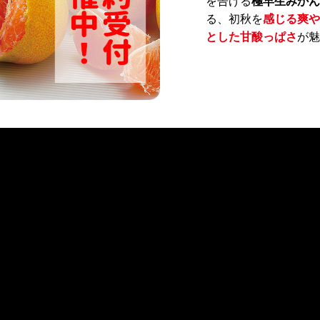
を告げる
極早生みかん
る、初秋を
感じる爽や
とした甘酸っぱさ
が魅