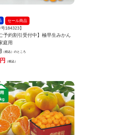
品
セール商品
号184323】
ご予約割引受付中】極早生みかん
-家庭用
税込
のところ
税込