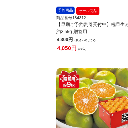
予約商品
セール商品
商品番号184312
【早期ご予約割引受付中】極早生
約2.5kg-贈答用
4,300
税込
のところ
4,050
税込