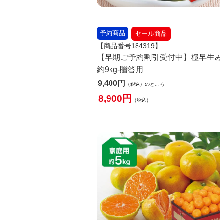
予約商品
セール商品
【商品番号184319】
【早期ご予約割引受付中】極早生
約9kg-贈答用
9,400
税込
のところ
8,900
税込