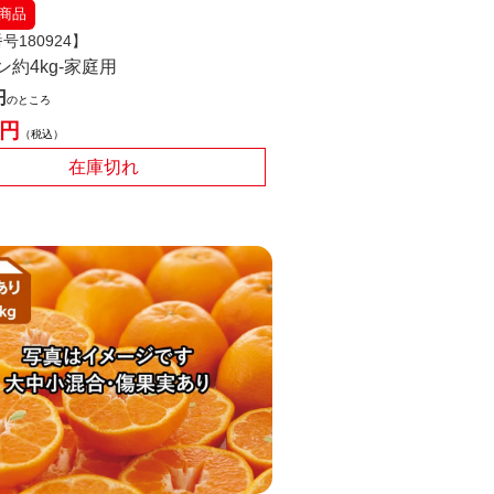
商品
号180924】
ン約4kg-家庭用
のところ
税込
在庫切れ