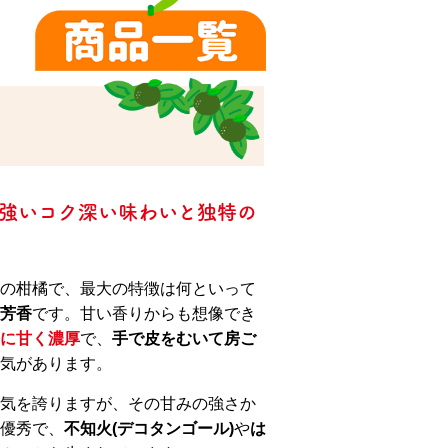
強いコク深い味わいと独特の
の柑橘で、最大の特徴は何といって
芳香
です。甘い香りからも想像でき
に甘く濃厚
で、
手で皮をむいて房ご
気があります。
気を誇りますが、その甘みの強さか
優秀で、
不知火(デコタンゴール)
や
は