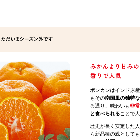
みかんより甘みの
香りで人気
ポンカンはインド原産
もその
南国風の独特な
る通り、味わいも
非常
と食べられる
ことで人
歴史が長く安定した人
ら新品種の親としても