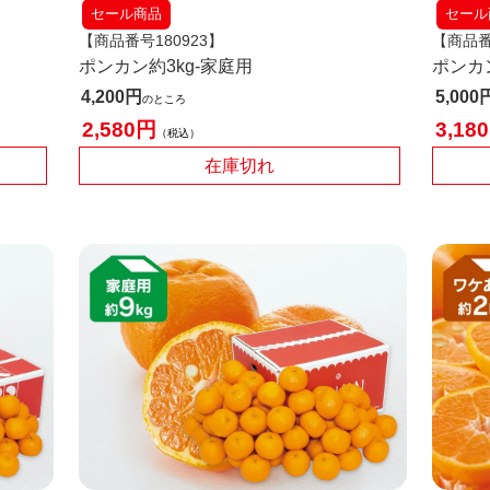
セール商品
セール
【商品番号180923】
【商品番
ポンカン約3kg-家庭用
ポンカ
4,200
5,000
のところ
2,580
3,180
税込
在庫切れ