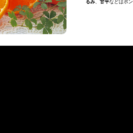
るみ
、
甘平
などはポン