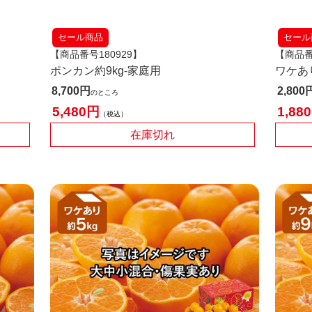
セール商品
セール
【商品番号180929】
【商品番
ポンカン約9kg-家庭用
ワケあ
8,700
2,800
のところ
5,480
1,880
税込
在庫切れ