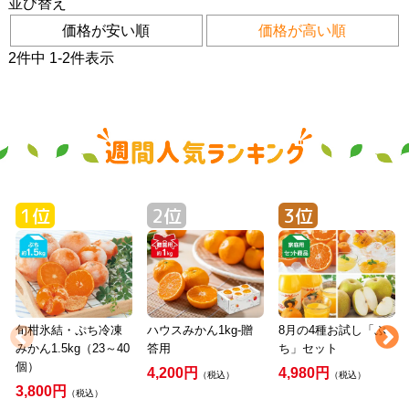
並び替え
価格が安い順
価格が高い順
2
件中
1
-
2
件表示
旬柑氷結・ぷち冷凍
ハウスみかん1kg-贈
8月の4種お試し「ぷ
みかん1.5kg（23～40
答用
ち」セット
個）
4,200円
4,980円
（税込）
（税込）
3,800円
（税込）