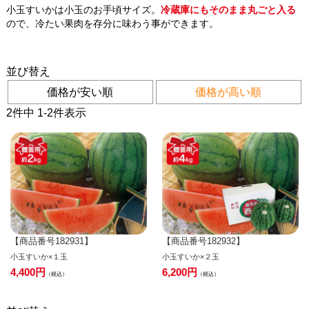
小玉すいかは小玉のお手頃サイズ。
冷蔵庫にもそのまま丸ごと入る
ので、冷たい果肉を存分に味わう事ができます。
並び替え
価格が安い順
価格が高い順
2
件中
1
-
2
件表示
【商品番号182931】
【商品番号182932】
小玉すいか×１玉
小玉すいか×２玉
4,400
6,200
税込
税込