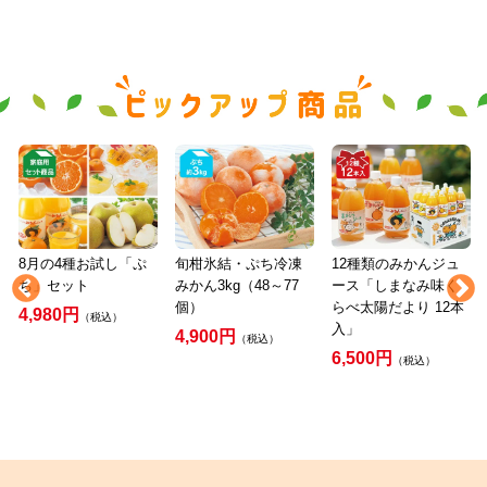
8月の4種お試し「ぷ
旬柑氷結・ぷち冷凍
12種類のみかんジュ
ち」セット
みかん3kg（48～77
ース「しまなみ味く
個）
らべ太陽だより 12本
4,980円
（税込）
入」
4,900円
（税込）
6,500円
（税込）