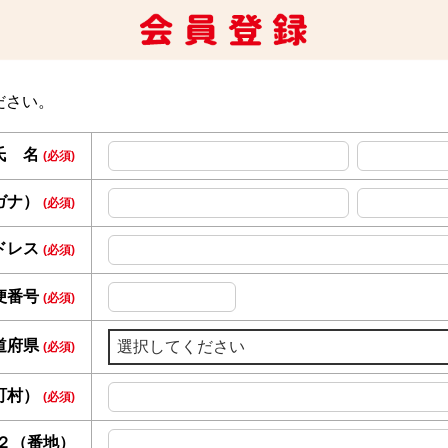
ださい。
氏 名
(必須)
ガナ）
(必須)
ドレス
(必須)
便番号
(必須)
道府県
(必須)
町村）
(必須)
２（番地）