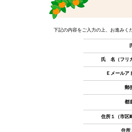
下記の内容をご入力の上、お進みく
氏 名（フリ
Ｅメールア
郵
都
住所１（市区
住所