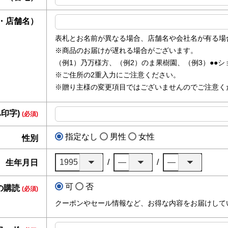
・店舗名）
表札とお名前が異なる場合、店舗名や会社名が有る場
※商品のお届けが遅れる場合がございます。
（例1）乃万様方、（例2）のま果樹園、（例3）●●シ
※ご住所の2重入力にご注意ください。
※贈り主様の変更項目ではございませんのでご注意く
印字)
(必須)
指定なし
男性
女性
性別
生年月日
可
否
の購読
(必須)
クーポンやセール情報など、お得な内容をお届けして