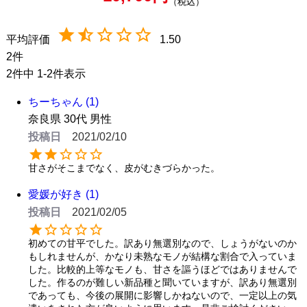
税込
1.50
2
2
件中
1
-
2
件表示
ちーちゃん
1
奈良県
30代
男性
投稿日
2021/02/10
甘さがそこまでなく、皮がむきづらかった。
愛媛が好き
1
投稿日
2021/02/05
初めての甘平でした。訳あり無選別なので、しょうがないのか
もしれませんが、かなり未熟なモノが結構な割合で入っていま
した。比較的上等なモノも、甘さを謳うほどではありませんで
した。作るのが難しい新品種と聞いていますが、訳あり無選別
であっても、今後の展開に影響しかねないので、一定以上の気