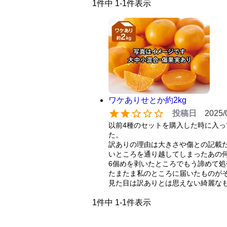
1
件中
1
-
1
件表示
ワケありせとか約2kg
投稿日
2025/
以前4種のセットを購入した時に入
た。

訳ありの理由は大きさや傷との記載
いところを通り越してしまったあの何
6個めを剥いたところでもう諦めて処
たまたま私のところに届いたものがそ
見た目は訳ありとは思えない綺麗なも
1
件中
1
-
1
件表示