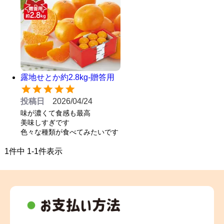
露地せとか約2.8kg-贈答用
投稿日
2026/04/24
味が濃くて食感も最高

美味しすぎです

色々な種類が食べてみたいです
1
件中
1
-
1
件表示