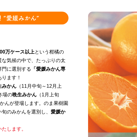
“愛媛みかん”
00万ケース以上
という柑橘の
暖な気候の中で、たっぷりの太
専門に選別する
「愛媛みかん専
あります！
生みかん
（11月中旬～12月上
冬場の
晩生みかん
（1月上旬
みかんが登場します。のま果樹園
い旬のみかんを選別し、
愛媛か
いたします。