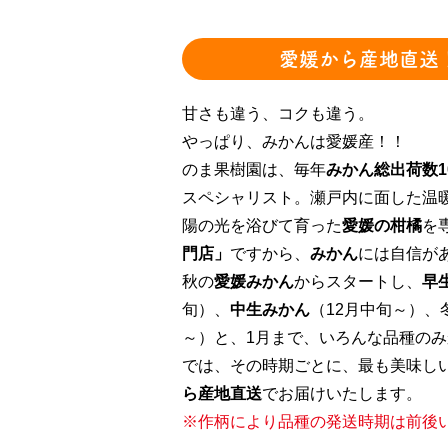
愛媛から産地直送！
甘さも違う、コクも違う。
やっぱり、みかんは愛媛産！！
のま果樹園は、毎年
みかん総出荷数1
スペシャリスト。瀬戸内に面した温
陽の光を浴びて育った
愛媛の柑橘
を
門店」
ですから、
みかん
には自信が
秋の
愛媛みかん
からスタートし、
早
旬）、
中生みかん
（12月中旬～）、
～）と、1月まで、いろんな品種の
では、その時期ごとに、最も美味し
ら産地直送
でお届けいたします。
※作柄により品種の発送時期は前後