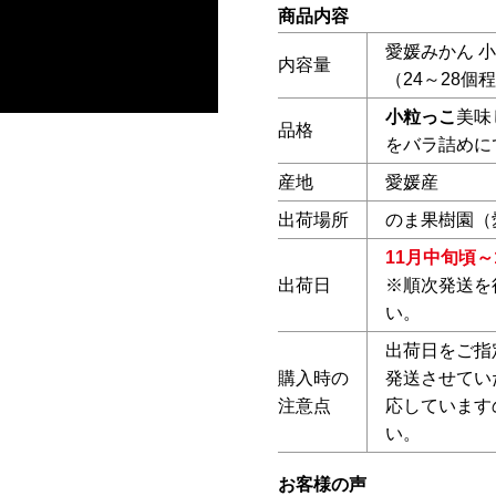
商品内容
愛媛みかん 小
内容量
（24～28個
小粒っこ
美味
品格
をバラ詰めに
産地
愛媛産
出荷場所
のま果樹園（
11月中旬頃～
出荷日
※順次発送を
い。
出荷日をご指
購入時の
発送させてい
注意点
応しています
い。