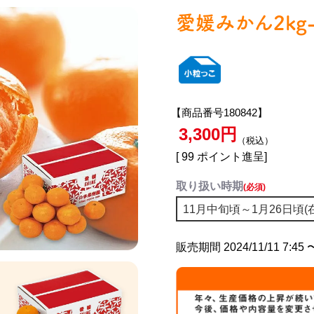
愛媛みかん2kg
【商品番号180842】
3,300
税込
[
99
ポイント進呈]
取り扱い時期
(必須)
販売期間
2024/11/11 7:45