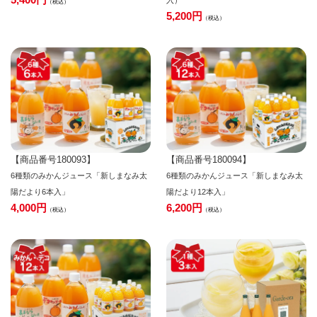
入）
税込
5,200
税込
【商品番号180093】
【商品番号180094】
6種類のみかんジュース「新しまなみ太
6種類のみかんジュース「新しまなみ太
陽だより6本入」
陽だより12本入」
4,000
6,200
税込
税込