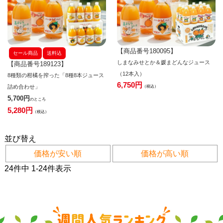
【商品番号180095】
セール商品
送料込
しまなみせとか＆媛まどんなジュース
【商品番号189123】
（12本入）
8種類の柑橘を搾った「8種8本ジュース
6,750
詰め合わせ」
税込
5,700
のところ
5,280
税込
並び替え
価格が安い順
価格が高い順
24
件中
1
-
24
件表示