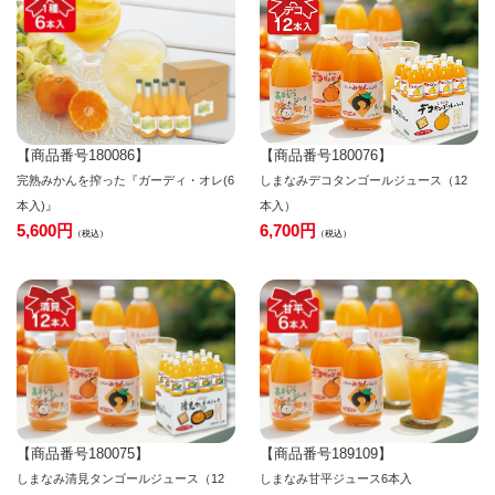
【商品番号180086】
【商品番号180076】
完熟みかんを搾った『ガーディ・オレ(6
しまなみデコタンゴールジュース（12
本入)』
本入）
5,600
6,700
税込
税込
【商品番号180075】
【商品番号189109】
しまなみ清見タンゴールジュース（12
しまなみ甘平ジュース6本入