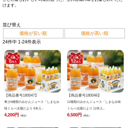
けます。
並び替え
価格が安い順
価格が高い順
24
件中
1
-
24
件表示
【商品番号180047】
【商品番号180046】
希少6種類のみかんジュース「しまなみ
12種類のみかんジュース「しまなみ味
味くらべ太陽だより 6本入」
くらべ太陽だより 12本入」
4,200
6,500
税込
税込