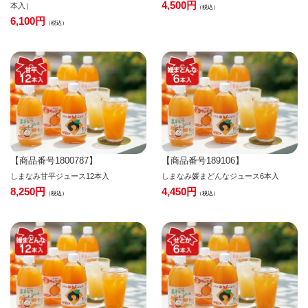
4,500
本入）
税込
6,100
税込
【商品番号1800787】
【商品番号189106】
しまなみ甘平ジュース12本入
しまなみ媛まどんなジュース6本入
8,250
4,450
税込
税込