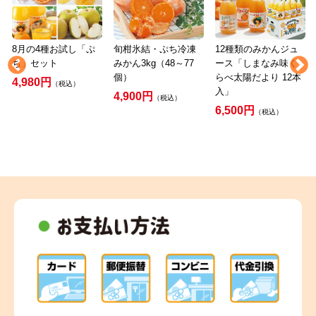
8月の4種お試し「ぷ
旬柑氷結・ぷち冷凍
12種類のみかんジュ
ち」セット
みかん3kg（48～77
ース「しまなみ味く
個）
らべ太陽だより 12本
4,980円
（税込）
入」
4,900円
（税込）
6,500円
（税込）