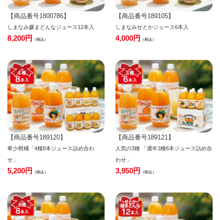
【商品番号1800786】
【商品番号189105】
しまなみ媛まどんなジュース12本入
しまなみせとかジュース6本入
8,200
4,000
税込
税込
【商品番号189120】
【商品番号189121】
希少柑橘「4種8本ジュース詰め合わ
人気の3種 「通年3種6本ジュース詰め合
せ」
わせ」
5,200
3,950
税込
税込