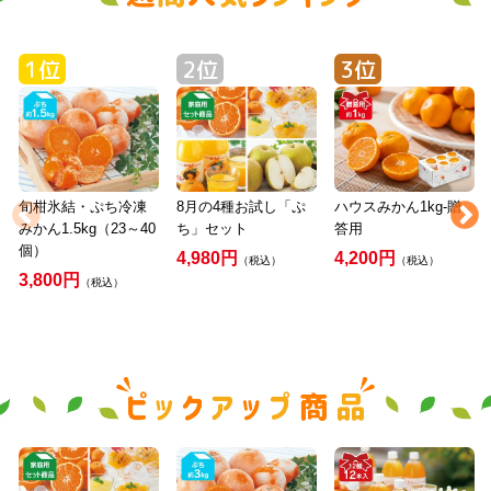
旬柑氷結・ぷち冷凍
8月の4種お試し「ぷ
ハウスみかん1kg-贈
みかん1.5kg（23～40
ち」セット
答用
個）
4,980円
4,200円
（税込）
（税込）
3,800円
（税込）