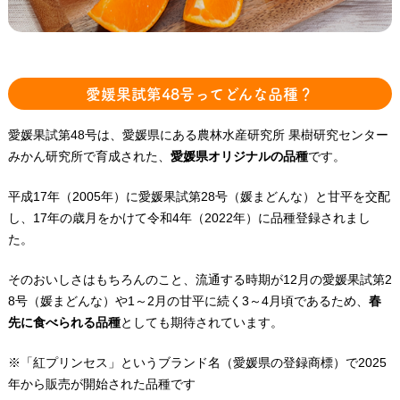
愛媛果試第48号ってどんな品種？
愛媛果試第48号は、愛媛県にある農林水産研究所 果樹研究センター
みかん研究所で育成された、
愛媛県オリジナルの品種
です。
平成17年（2005年）に愛媛果試第28号（媛まどんな）と甘平を交配
し、17年の歳月をかけて令和4年（2022年）に品種登録されまし
た。
そのおいしさはもちろんのこと、流通する時期が12月の愛媛果試第2
8号（媛まどんな）や1～2月の甘平に続く3～4月頃であるため、
春
先に食べられる品種
としても期待されています。
※「紅プリンセス」というブランド名（愛媛県の登録商標）で2025
年から販売が開始された品種です