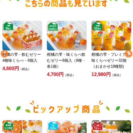
柑橘の雫・飲むゼリー
柑橘の雫・味くらべ飲
柑橘の雫・プレミアム
4種味くらべ・8個入
むゼリー8個入（8種・
味くらべゼリー32個
各1個）
（おまかせ18種類)
4,600円
（税込）
4,700円
12,980円
（税込）
（税込）