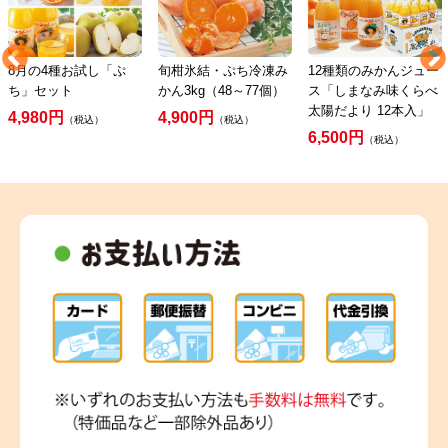
8月の4種お試し「ぷ
旬柑氷結・ぷち冷凍み
12種類のみかんジュー
ち」セット
かん3kg（48～77個）
ス「しまなみ味くらべ
太陽だより 12本入」
4,980円
4,900円
（税込）
（税込）
6,500円
（税込）