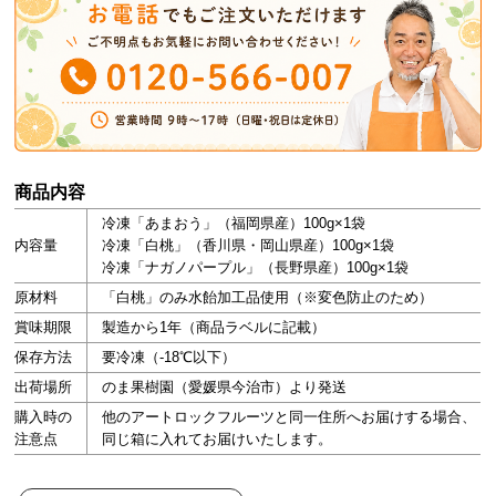
商品内容
冷凍「あまおう」（福岡県産）100g×1袋
内容量
冷凍「白桃」（香川県・岡山県産）100g×1袋
冷凍「ナガノパープル」（長野県産）100g×1袋
原材料
「白桃」のみ水飴加工品使用（※変色防止のため）
賞味期限
製造から1年（商品ラベルに記載）
保存方法
要冷凍（-18℃以下）
出荷場所
のま果樹園（愛媛県今治市）より発送
購入時の
他のアートロックフルーツと同一住所へお届けする場合、
注意点
同じ箱に入れてお届けいたします。