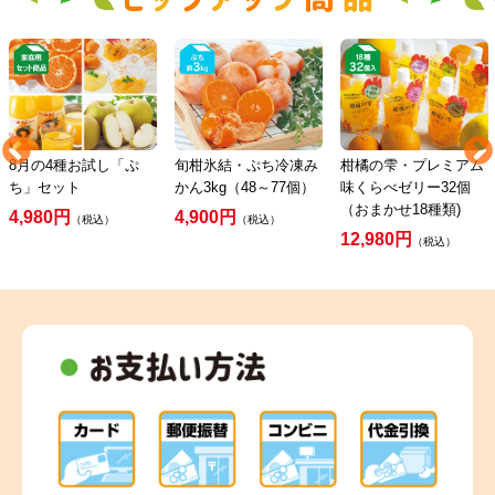
8月の4種お試し「ぷ
旬柑氷結・ぷち冷凍み
柑橘の雫・プレミアム
ち」セット
かん3kg（48～77個）
味くらべゼリー32個
（おまかせ18種類)
4,980円
4,900円
（税込）
（税込）
12,980円
（税込）