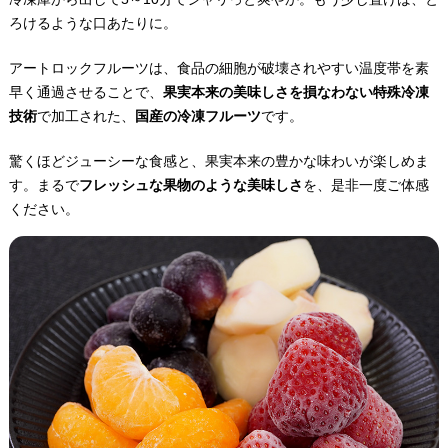
ろけるような口あたりに。
アートロックフルーツは、食品の細胞が破壊されやすい温度帯を素
早く通過させることで、
果実本来の美味しさを損なわない特殊冷凍
技術
で加工された、
国産の冷凍フルーツ
です。
驚くほどジューシーな食感と、果実本来の豊かな味わいが楽しめま
す。まるで
フレッシュな果物のような美味しさ
を、是非一度ご体感
ください。