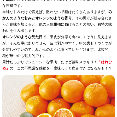
な柑橘です。
単純な甘みだけで言えば、敵わない品種はたくさんありますが、
み
かんのような甘み
と
オレンジのような香り
、その両方が組み合わさ
った食味を加えると、他の人気柑橘に負けることの無い、独特の味
わいを生み出します。
オレンジのような見た目
で、果皮が分厚く食べにくそうに見えます
が、そんな事はありません！皮は剥きやすく、中の房も１つ１つが
分離しやすいので、みかんのように食べていただけます。比較的、
種が無いのも魅力的です。
果汁たっぷりでジューシーな果肉、だけど後味スッキリ！
「はれひ
め」
の、この不思議な感覚を一度味わうと病み付きになるかも！？