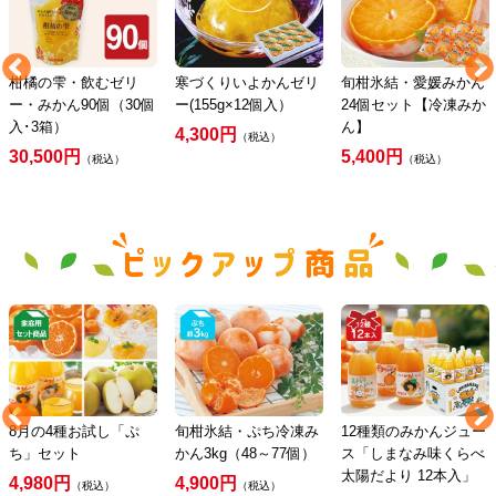
柑橘の雫・飲むゼリ
寒づくりいよかんゼリ
旬柑氷結・愛媛みかん
ー・みかん90個（30個
ー(155g×12個入）
24個セット【冷凍みか
入･3箱）
ん】
4,300円
（税込）
30,500円
5,400円
（税込）
（税込）
8月の4種お試し「ぷ
旬柑氷結・ぷち冷凍み
12種類のみかんジュー
ち」セット
かん3kg（48～77個）
ス「しまなみ味くらべ
太陽だより 12本入」
4,980円
4,900円
（税込）
（税込）