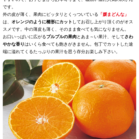
です。
外の皮が薄く、果肉にピッタリとくっついている
「媛まどんな」
は、
オレンジのように櫛形にカット
してお召し上がり頂くのがオス
スメです。中の薄皮も薄く、そのまま食べても気になりません。
お口いっぱいに広がる
プルプルの果肉
とあま～い果汁、そして
さわ
やかな香り
はいくら食べても飽きがきません。包丁でカットした途
端に溢れてくるたっぷりの果汁を思う存分お楽しみ下さい。