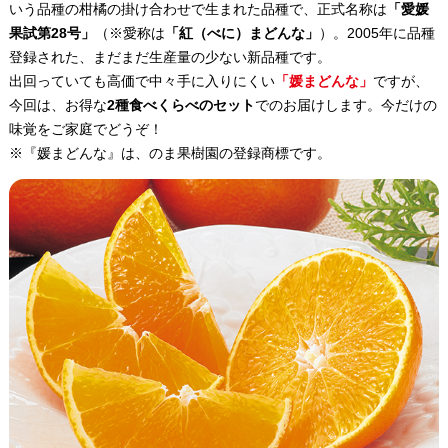
いう品種の柑橘の掛け合わせで生まれた品種で、正式名称は
「愛媛
果試第28号」
（※愛称は
「紅（べに）まどんな」
）。2005年に品種
登録された、まだまだ生産量の少ない新品種です。
出回っていても高価で中々手に入りにくい
「媛まどんな」
ですが、
今回は、お得な
2種食べくらべのセット
でのお届けします。今だけの
味覚をご家庭でどうぞ！
※『媛まどんな』は、のま果樹園の登録商標です。