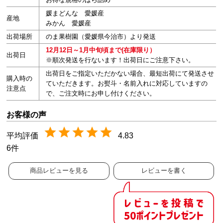
媛まどんな 愛媛産
産地
みかん 愛媛産
出荷場所
のま果樹園（愛媛県今治市）より発送
12月12日～1月中旬頃まで(在庫限り）
出荷日
※順次発送を行ないます！出荷日にご注意下さい。
出荷日をご指定いただかない場合、最短出荷にて発送させ
購入時の
ていただきます。お熨斗・名前入れに対応していますの
注意点
で、ご注文時にお申し付けください。
4.83
6
商品レビューを見る
レビューを書く