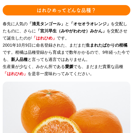
はれひめってどんな品種？
春先に人気の
「清見タンゴール」
と
「オセオラオレンジ」
を交配し
たものに、さらに
「宮川早生（みやがわわせ）みかん」
を交配させ
て誕生したのが
「はれひめ」
です。
2001年10月9日に命名登録された、まだまだ
生まれたばかりの柑橘
です。柑橘は品種登録から育成まで数年かかるので、9年経った今で
も、
新人品種
と言っても過言ではありません。
生産量が少なく、みかん所である
愛媛
でも、まだまだ貴重な品種
「はれひめ」
を是非一度味わってみてください。