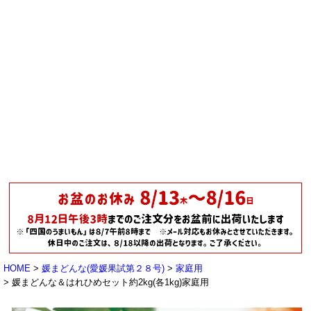
HOME
媛まどんな(愛媛果試第２８号)
家庭用
媛まどんな＆はれひめセット約2kg(各1kg)家庭用