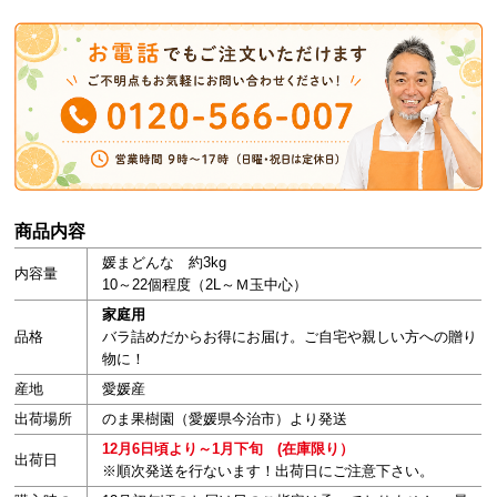
商品内容
媛まどんな 約3kg
内容量
10～22個程度（2L～Ｍ玉中心）
家庭用
品格
バラ詰めだからお得にお届け。ご自宅や親しい方への贈り
物に！
産地
愛媛産
出荷場所
のま果樹園（愛媛県今治市）より発送
12月6日頃より～1月下旬 (在庫限り）
出荷日
※順次発送を行ないます！出荷日にご注意下さい。