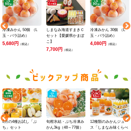
冷凍みかん 50個 （L
しまなみ海道すまきＣ
冷凍みかん 30個 （L
玉・バラ詰め）
セット【愛媛県かまぼ
玉・バラ詰め）
こ】
5,680円
4,080円
（税込）
（税込）
7,700円
（税込）
8月の4種お試し「ぷ
旬柑氷結・ぷち冷凍み
12種類のみかんジュー
ち」セット
かん3kg（48～77個）
ス「しまなみ味くらべ