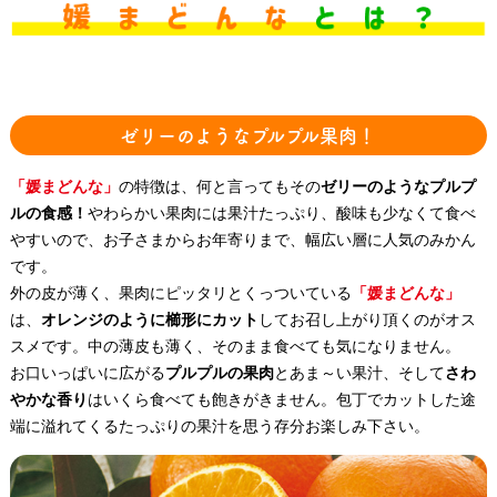
ゼリーのようなプルプル果肉！
「媛まどんな」
の特徴は、何と言ってもその
ゼリーのようなプルプ
ルの食感！
やわらかい果肉には果汁たっぷり、酸味も少なくて食べ
やすいので、お子さまからお年寄りまで、幅広い層に人気のみかん
です。
外の皮が薄く、果肉にピッタリとくっついている
「媛まどんな」
は、
オレンジのように櫛形にカット
してお召し上がり頂くのがオス
スメです。中の薄皮も薄く、そのまま食べても気になりません。
お口いっぱいに広がる
プルプルの果肉
とあま～い果汁、そして
さわ
やかな香り
はいくら食べても飽きがきません。包丁でカットした途
端に溢れてくるたっぷりの果汁を思う存分お楽しみ下さい。