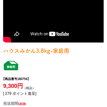
ハウスみかん3.8kg-家庭用
【商品番号180754】
9,300
税込
[
279
ポイント進呈]
発送期間
(必須)