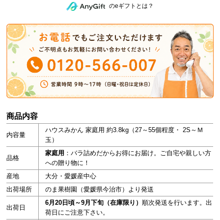
のeギフトとは？
商品内容
ハウスみかん 家庭用 約3.8kg（27～55個程度・ 2S～Ｍ
内容量
玉）
家庭用
：バラ詰めだからお得にお届け。ご自宅や親しい方
品格
への贈り物に！
産地
大分・愛媛産中心
出荷場所
のま果樹園（愛媛県今治市）より発送
6月20日頃～9月下旬（在庫限り）
順次発送を行います。出
出荷日
荷日にご注意下さい。