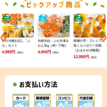
8月の4種お試し「ぷ
旬柑氷結・ぷち冷凍み
柑橘の雫・プレミアム
ち」セット
かん3kg（48～77個）
味くらべゼリー32個
（おまかせ18種類)
4,980円
4,900円
（税込）
（税込）
12,980円
（税込）