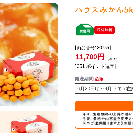
ハウスみかん5k
送料無料
【商品番号180755】
11,700
税込
[
351
ポイント進呈]
発送期間
(必須)