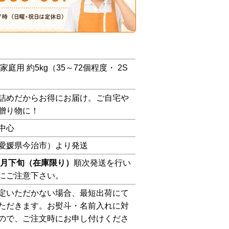
家庭用 約5kg（35～72個程度・ 2S
詰めだからお得にお届け。ご自宅や
贈り物に！
中心
愛媛県今治市）より発送
～9月下旬（在庫限り）
順次発送を行い
にご注意下さい。
定いただかない場合、最短出荷にて
ただきます。お熨斗・名前入れに対
ので、ご注文時にお申し付けくださ