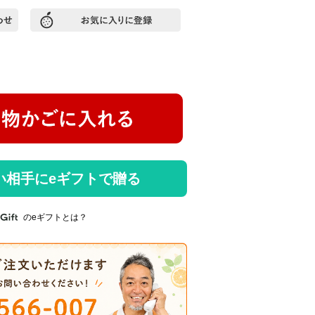
い相手にeギフトで贈る
のeギフトとは？