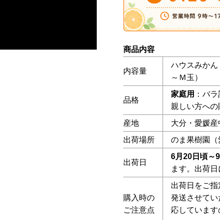
商品内容
ハウスみかん 
内容量
～Ｍ玉）
家庭用
：バラ
品格
親しい方への
産地
大分・愛媛産
出荷場所
のま果樹園（
6月20日頃
出荷日
ます。出荷日
出荷日をご指
購入時の
発送させてい
ご注意点
応しています