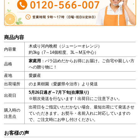
商品内容
木成り河内晩柑（ジューシーオレンジ）
内容量
約3kg（7～14個程度、3L～M玉中心）
家庭用
：バラ詰めだからお得にお届け。ご自宅や親しい方
品格
への贈り物に！
産地
愛媛産
出荷場所
のま果樹園（愛媛県今治市）より発送
5月26日過ぎ～7月下旬(在庫限り)
出荷日
※順次発送を行ないます！出荷日にご注意下さい。
出荷日をご指定いただかない場合、最短出荷にて発送させ
購入時の
ていただきます。お熨斗・名前入れに対応していますの
注意点
で、ご注文時にお申し付けください。