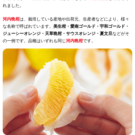
れました。
河内晩柑
は、栽培している産地や出荷元、生産者などにより、様々
な名称で呼ばれています。
美生柑・愛南ゴールド・宇和ゴールド・
ジューシーオレンジ・天草晩柑・サウスオレンジ・夏文旦
などがそ
の一例です。品種はいずれも同じ
河内晩柑
です。