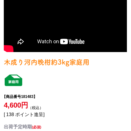
木成り河内晩柑約3kg家庭用
【商品番号181483】
4,600
税込
[
138
ポイント進呈]
出荷予定時期
(必須)