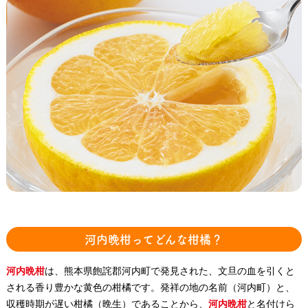
河内晩柑ってどんな柑橘？
河内晩柑
は、熊本県飽詫郡河内町で発見された、文旦の血を引くと
される香り豊かな黄色の柑橘です。発祥の地の名前（河内町）と、
収穫時期が遅い柑橘（晩生）であることから、
河内晩柑
と名付けら