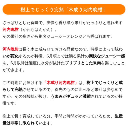
樹上でじっくり完熟「木成り河内晩柑」
さっぱりとした食味で、爽快な香り漂う果汁がたっぷりと溢れ出す
河内晩柑
（かわちばんかん）。
その果汁の多さから別名ジューシーオレンジとも呼ばれます。
河内晩柑
は長く木に成らせておける品種なので、時期によって
味わ
いが変化
するのが特徴。5月頃までは滴る果汁の
爽快なジューシー感
を、6月以降は適度に水分が抜けた
プリプリとした果肉
を楽しむこと
ができます。
この時期にお届けする
「木成り河内晩柑」
は、
樹上でじっくりと成
らして完熟
させているので、春先のものに比べると果汁は少なめで
すが、その分酸味が抜け、
うまみがギュッと濃縮
されているのが特
徴です。
樹上で長く育成している分、手間と時間がかかっているため、
生産
量は非常に限られています
。