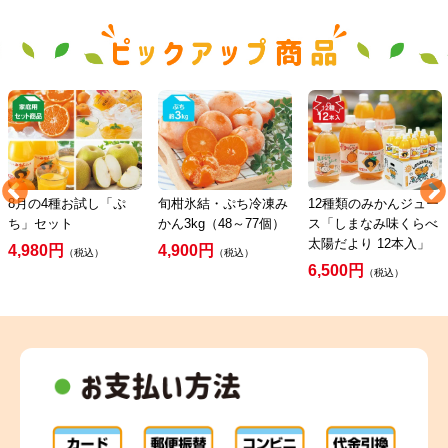
8月の4種お試し「ぷ
旬柑氷結・ぷち冷凍み
12種類のみかんジュー
ち」セット
かん3kg（48～77個）
ス「しまなみ味くらべ
太陽だより 12本入」
4,980円
4,900円
（税込）
（税込）
6,500円
（税込）