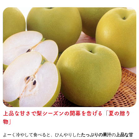
上品な甘さで梨シーズンの開幕を告げる「夏の贈り
物」
よーく冷やして食べると、ひんやりした
たっぷりの果汁
の
上品な甘