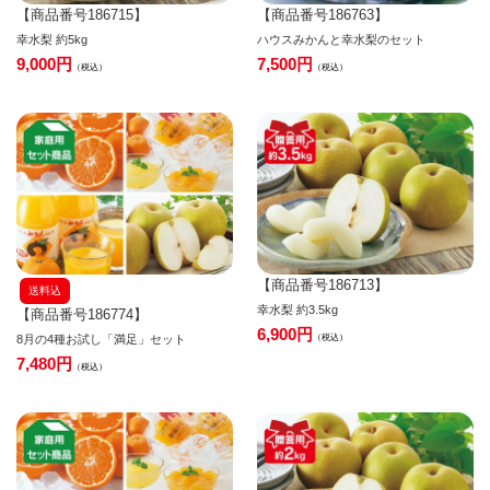
【商品番号186715】
【商品番号186763】
幸水梨 約5kg
ハウスみかんと幸水梨のセット
9,000
7,500
税込
税込
【商品番号186713】
送料込
幸水梨 約3.5kg
【商品番号186774】
6,900
8月の4種お試し「満足」セット
税込
7,480
税込