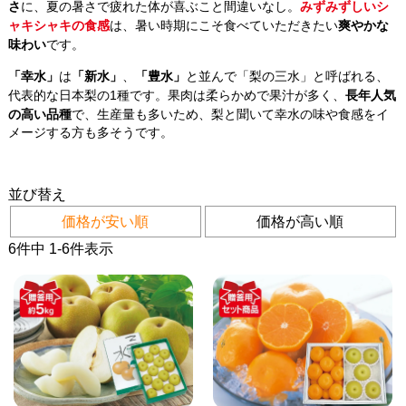
さ
に、夏の暑さで疲れた体が喜ぶこと間違いなし。
みずみずしいシ
ャキシャキの食感
は、暑い時期にこそ食べていただきたい
爽やかな
味わい
です。
「幸水」
は
「新水」
、
「豊水」
と並んで「梨の三水」と呼ばれる、
代表的な日本梨の1種です。果肉は柔らかめで果汁が多く、
長年人気
の高い品種
で、生産量も多いため、梨と聞いて幸水の味や食感をイ
メージする方も多そうです。
並び替え
価格が安い順
価格が高い順
6
件中
1
-
6
件表示