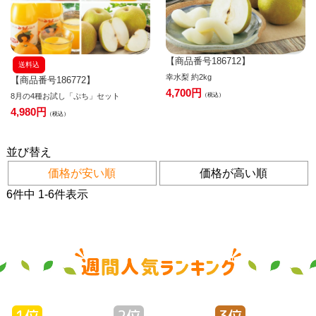
【商品番号186712】
送料込
幸水梨 約2kg
【商品番号186772】
4,700
8月の4種お試し「ぷち」セット
税込
4,980
税込
並び替え
価格が安い順
価格が高い順
6
件中
1
-
6
件表示