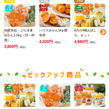
旬柑氷結・ぷち冷凍
ハウスみかん1kg-贈
8月の4種お試し「ぷ
みかん1.5kg（23～40
答用
ち」セット
個）
4,200円
4,980円
（税込）
（税込）
3,800円
（税込）