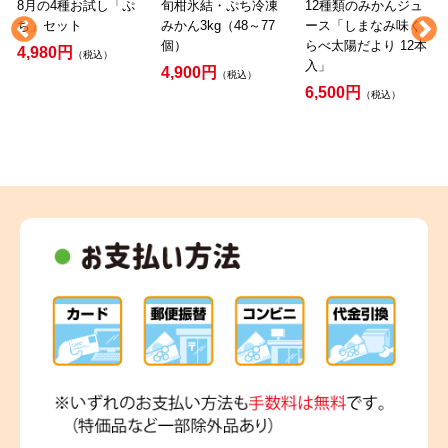
8月の4種お試し「ぷ
旬柑氷結・ぷち冷凍
12種類のみかんジュ
ち」セット
みかん3kg（48～77
ース「しまなみ味く
個）
らべ太陽だより 12本
4,980円
（税込）
入」
4,900円
（税込）
6,500円
（税込）