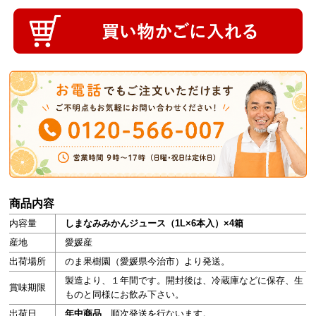
商品内容
内容量
しまなみみかんジュース（1L×6本入）×4箱
産地
愛媛産
出荷場所
のま果樹園（愛媛県今治市）より発送。
製造より、１年間です。開封後は、冷蔵庫などに保存、生
賞味期限
ものと同様にお飲み下さい。
出荷日
年中商品
順次発送を行ないます。