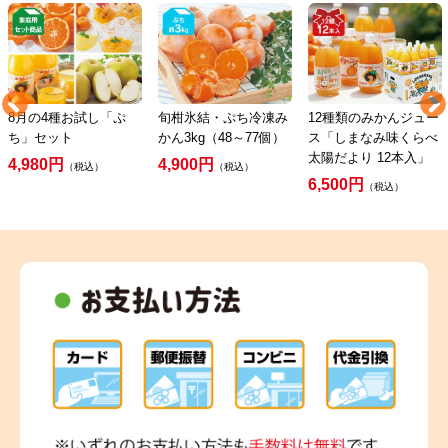
8月の4種お試し「ぷ
旬柑氷結・ぷち冷凍み
12種類のみかんジュー
ち」セット
かん3kg（48～77個）
ス「しまなみ味くらべ
太陽だより 12本入」
4,980円
4,900円
（税込）
（税込）
6,500円
（税込）