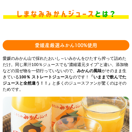
愛媛産厳選みかん100%使用
愛媛のみかん山で採れたおいし～いみかんをひたすら搾って詰めた
だけ。同じ果汁100％ジュースでも“濃縮還元タイプ”と違い、添加物
などの混ぜ物を一切行っていないので、
みかんの風味
がそのまま生
きている
100％ ストレートジュース
なのです！
「いままで飲んでた
ジュースと全然違う！！」
と多くのジュースファンが驚くのはその
ためです。