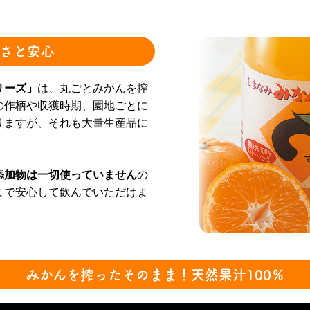
さと安心
リーズ」
は、丸ごとみかんを搾
の作柄や収獲時期、園地ごとに
りますが、それも大量生産品に
添加物は一切使っていません
の
まで安心して飲んでいただけま
みかんを搾ったそのまま！天然果汁100％