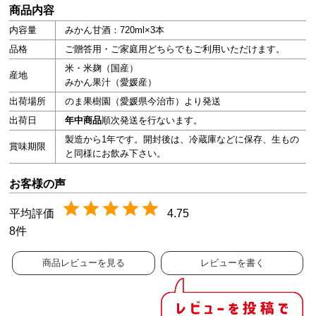
商品内容
内容量
みかん甘酒：720ml×3本
品格
ご贈答用・ご家庭用どちらでもご利用いただけます。
米・米麹（国産）
産地
みかん果汁（愛媛産）
出荷場所
のま果樹園（愛媛県今治市）より発送
出荷日
年中商品
順次発送を行ないます。
製造から1年です。開封後は、冷蔵庫などに保存、生もの
賞味期限
と同様にお飲み下さい。
4.75
8
商品レビューを見る
レビューを書く