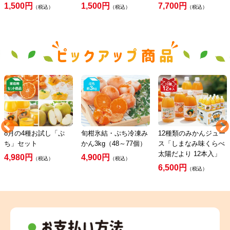
1,500円
1,500円
7,700円
（税込）
（税込）
（税込）
8月の4種お試し「ぷ
旬柑氷結・ぷち冷凍み
12種類のみかんジュー
ち」セット
かん3kg（48～77個）
ス「しまなみ味くらべ
太陽だより 12本入」
4,980円
4,900円
（税込）
（税込）
6,500円
（税込）