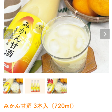
みかん甘酒 3本入（720ml）