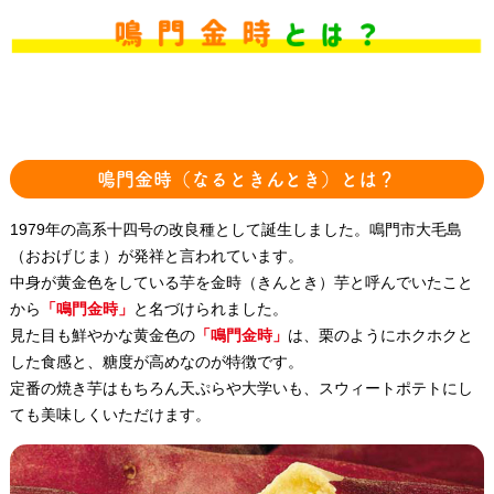
鳴門金時（なるときんとき）とは？
1979年の高系十四号の改良種として誕生しました。鳴門市大毛島
（おおげじま）が発祥と言われています。
中身が黄金色をしている芋を金時（きんとき）芋と呼んでいたこと
から
「鳴門金時」
と名づけられました。
見た目も鮮やかな黄金色の
「鳴門金時」
は、栗のようにホクホクと
した食感と、糖度が高めなのが特徴です。
定番の焼き芋はもちろん天ぷらや大学いも、スウィートポテトにし
ても美味しくいただけます。