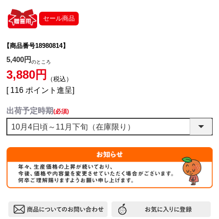
セール商品
【商品番号18980814】
5,400
のところ
3,880
税込
[
116
ポイント進呈]
出荷予定時期
(必須)