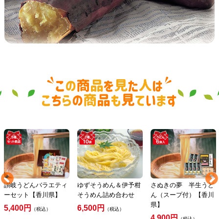
讃岐うどんバラエティ
ゆずそうめん＆伊予柑
さぬきの夢 半生うど
ーセット【香川県】
そうめん詰め合わせ
ん（スープ付）【香川
県】
5,400円
6,500円
（税込）
（税込）
4,900円
（税込）