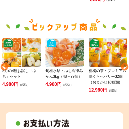
8月の4種お試し「ぷ
旬柑氷結・ぷち冷凍み
柑橘の雫・プレミアム
ち」セット
かん3kg（48～77個）
味くらべゼリー32個
（おまかせ18種類)
4,980円
4,900円
（税込）
（税込）
12,980円
（税込）