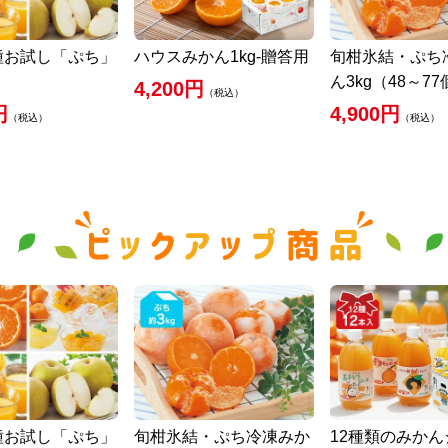
種お試し「ぷち」
ハウスみかん1kg-贈答用
旬柑氷結・ぷち
ん3kg（48～7
4,200円
（税込）
円
4,900円
（税込）
（税込）
種お試し「ぷち」
旬柑氷結・ぷち冷凍みか
12種類のみか