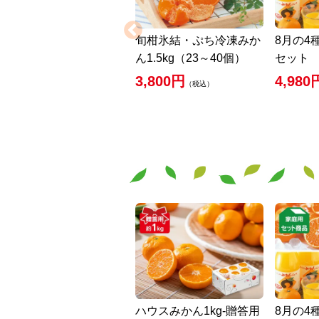
旬柑氷結・ぷち冷凍みか
8月の4
ん1.5kg（23～40個）
セット
3,800円
4,980
（税込）
ハウスみかん1kg-贈答用
8月の4