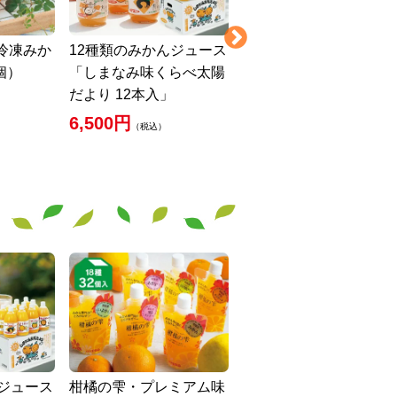
冷凍みか
12種類のみかんジュース
ハウスみかん1kg-家庭
7個）
「しまなみ味くらべ太陽
4,000円
（税込）
だより 12本入」
6,500円
（税込）
んジュース
柑橘の雫・プレミアム味