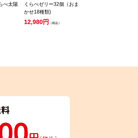
らべ太陽
くらべゼリー32個（おま
かせ18種類)
12,980円
（税込）