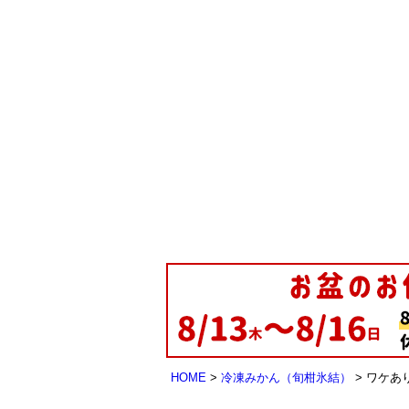
HOME
冷凍みかん（旬柑氷結）
ワケあ