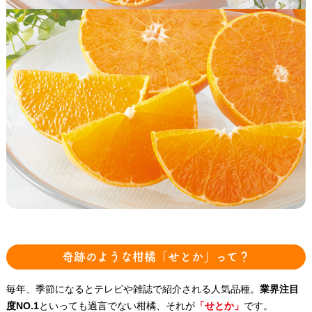
奇跡のような柑橘「せとか」って？
毎年、季節になるとテレビや雑誌で紹介される人気品種。
業界注目
度NO.1
といっても過言でない柑橘、それが
「せとか」
です。