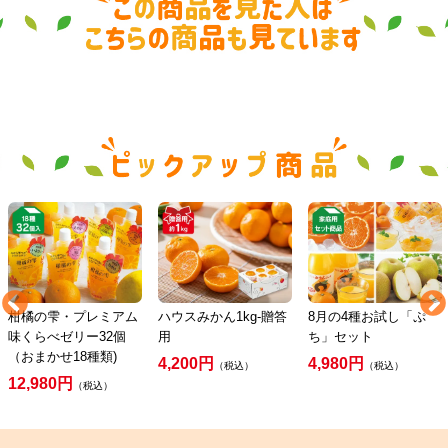
ハウスみかん1kg-贈答
8月の4種お試し「ぷ
旬柑氷結・ぷち冷凍み
用
ち」セット
かん3kg（48～77個）
4,200円
4,980円
4,900円
（税込）
（税込）
（税込）