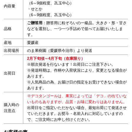
（6～9個程度、2L玉中心）
内容量
・せとか
（6～9個程度、2L玉中心）
ご贈答用
：贈答用に粒ぞろいの一級品。大きさ・形・甘さ
品格
などを選別し、一つ一つ手詰めで並べてお届けいたしま
す。
産地
愛媛産
出荷場所
のま果樹園（愛媛県今治市）より発送
2月下旬頃～4月下旬（在庫限り）
※順次発送を行ないます！出荷日にご注意下さい。
※発送時期は、作柄や入荷状況により、変更となる場合が
出荷日
あります。
※人気商品の為、お届け日の指定をお受けできない場合が
あります。
※デコタンゴールは、果実によっては「デコ」の出ていな
いものもありますが、品質・お味に変わりはありません。
購入時の
出荷日をご指定いただかない場合、最短出荷にて発送させ
注意点
ていただきます。お熨斗・名前入れに対応していますの
で、ご注文時にお申し付けください。