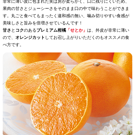
非常に薄い皮に包まれた実は房が柔らかく、口に残りにくいため、
果肉の甘さとジューシーさをそのまま口の中で味わうことができま
す。丸ごと食べてもまったく違和感の無い、噛み切りやすい食感が
美味しさと旨みを倍増させているんです！
甘さ
と
コク
のある
プレミアム柑橘
「せとか」
は、外皮が非常に薄い
ので、
オレンジカット
してお召し上がりいただくのもオススメの食
べ方です。