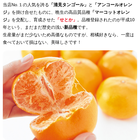
当店No.１の人気を誇る
「清見タンゴール」
と
「アンコールオレン
ジ」
を掛け合せたものに、晩生の高品質品種
「マーコットオレン
ジ」
を交配し、育成させた
「せとか」
。品種登録されたのが平成10
年という、まだまだ歴史の浅い
新品種
です。
生産量がまだ少ないため高価なものですが、柑橘好きなら、一度は
食べておいて損はない、美味しさです！