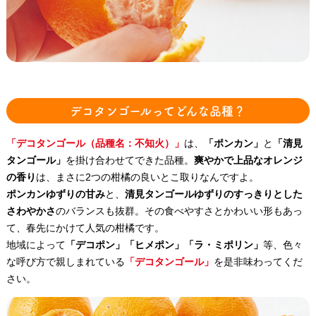
デコタンゴールってどんな品種？
「デコタンゴール（品種名：不知火）」
は、
「ポンカン」
と
「清見
タンゴール」
を掛け合わせてできた品種。
爽やかで上品なオレンジ
の香り
は、まさに2つの柑橘の良いとこ取りなんですよ。
ポンカンゆずりの甘み
と、
清見タンゴールゆずりのすっきりとした
さわやかさ
のバランスも抜群。その食べやすさとかわいい形もあっ
て、春先にかけて人気の柑橘です。
地域によって
「デコポン」「ヒメポン」「ラ・ミポリン」
等、色々
な呼び方で親しまれている
「デコタンゴール」
を是非味わってくだ
さい。