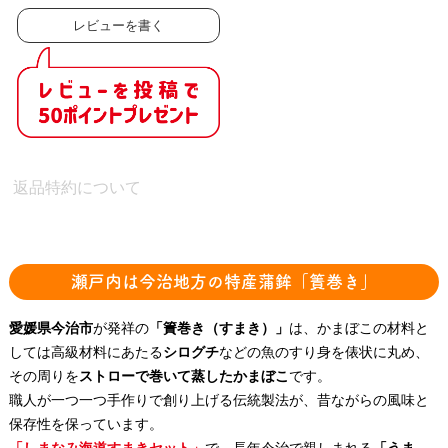
レビューを書く
返品特約について
瀬戸内は今治地方の特産蒲鉾「簀巻き」
愛媛県今治市
が発祥の
「簀巻き（すまき）」
は、かまぼこの材料と
しては高級材料にあたる
シログチ
などの魚のすり身を俵状に丸め、
その周りを
ストローで巻いて蒸したかまぼこ
です。
職人が一つ一つ手作りで創り上げる伝統製法が、昔ながらの風味と
保存性を保っています。