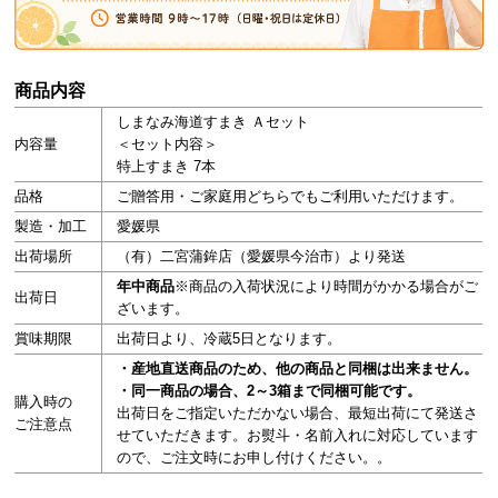
商品内容
しまなみ海道すまき Ａセット
内容量
＜セット内容＞
特上すまき 7本
品格
ご贈答用・ご家庭用どちらでもご利用いただけます。
製造・加工
愛媛県
出荷場所
（有）二宮蒲鉾店（愛媛県今治市）より発送
年中商品
※商品の入荷状況により時間がかかる場合がご
出荷日
ざいます。
賞味期限
出荷日より、冷蔵5日となります。
・産地直送商品のため、他の商品と同梱は出来ません。
・同一商品の場合、2～3箱まで同梱可能です。
購入時の
出荷日をご指定いただかない場合、最短出荷にて発送さ
ご注意点
せていただきます。お熨斗・名前入れに対応しています
ので、ご注文時にお申し付けください。。