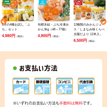
8月の4種お試し「ぷ
旬柑氷結・ぷち冷凍み
12種類のみかんジュー
ち」セット
かん3kg（48～77個）
ス「しまなみ味くらべ
太陽だより 12本入」
4,980円
4,900円
（税込）
（税込）
6,500円
（税込）