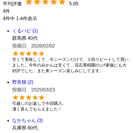
5.00
4
4
件中
1
-
4
件表示
くるハピ
1
群馬県
40代
投稿日
2026/02/02
甘くて美味しくて、今シーズンだけで、３回リピートして買い
ました。今年のみかんは甘くて、流石果樹園の🍊‼️家族にも大
好評でした。また来シーズン楽しみにしてます。
野良猫
2
投稿日
2025/03/23
引越しのお返しで今回購入。

凄く喜んでもらえました！
なかちゃん
3
兵庫県
60代