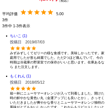
税込
5.00
3
3
件中
1
-
3
件表示
ちいこ
1
投稿日
2019/07/03
みずみずしくてゼリーの様な食感です。美味しかったです。家
庭用でしたが形も綺麗でした。ただ2つほど痛んでいて、今の
時期は冷蔵庫の野菜室での保存がいいと思います。在庫あるな
ら また注文します。
もくれん
1
投稿日
2018/05/12
箱一杯にニューサマーオレンジが入って到着しました。開けた
時の鮮やかな黄色い丸（金運アップにも良いとか）。さっそく
いただきましたが爽やかな香りとニューサマーオレンジ独特の
風味がとてもおいしかったです。これからもリピートしたいと