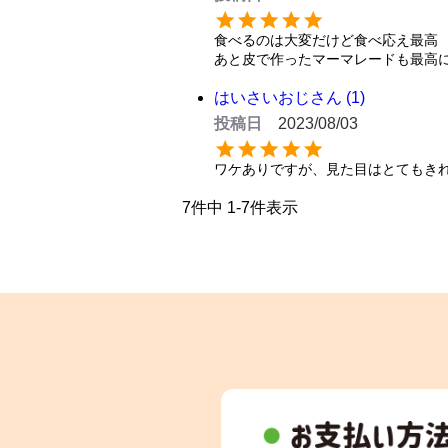
食べるのは大変だけど食べ応え最高

あと皮で作ったマーマレードも最高
はいさいおじさん
1
投稿日
2023/08/03
ワケありですが、見た目はとてもき
7
件中
1
-
7
件表示