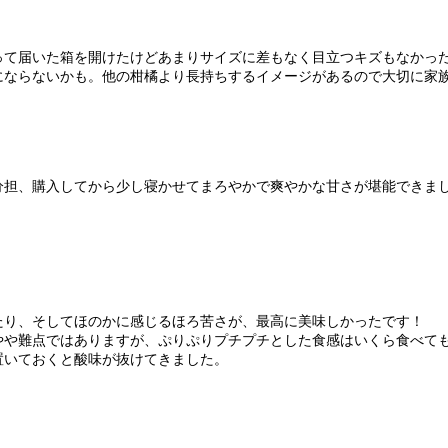
って届いた箱を開けたけどあまりサイズに差もなく目立つキズもなかっ
にならないかも。他の柑橘より長持ちするイメージがあるので大切に家
分担、購入してから少し寝かせてまろやかで爽やかな甘さが堪能できま
り、そしてほのかに感じるほろ苦さが、最高に美味しかったです！

や難点ではありますが、ぷりぷりプチプチとした食感はいくら食べても
いておくと酸味が抜けてきました。
