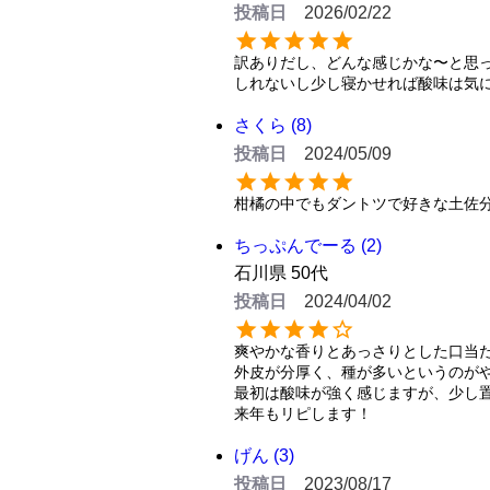
投稿日
2026/02/22
訳ありだし、どんな感じかな〜と思
しれないし少し寝かせれば酸味は気
さくら
8
投稿日
2024/05/09
柑橘の中でもダントツで好きな土佐
ちっぷんでーる
2
石川県
50代
投稿日
2024/04/02
爽やかな香りとあっさりとした口当た
外皮が分厚く、種が多いというのがや
最初は酸味が強く感じますが、少し置
来年もリピします！
げん
3
投稿日
2023/08/17