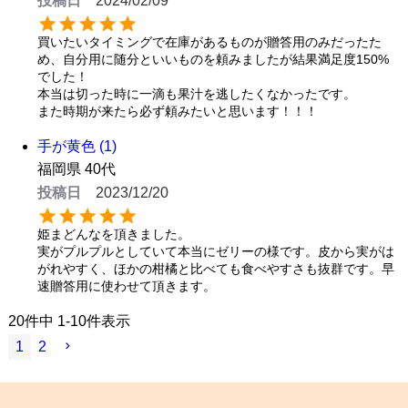
投稿日
2024/02/09
買いたいタイミングで在庫があるものが贈答用のみだったた
め、自分用に随分といいものを頼みましたが結果満足度150%
でした！

本当は切った時に一滴も果汁を逃したくなかったです。

また時期が来たら必ず頼みたいと思います！！！
手が黄色
1
福岡県
40代
投稿日
2023/12/20
姫まどんなを頂きました。

実がプルプルとしていて本当にゼリーの様です。皮から実がは
がれやすく、ほかの柑橘と比べても食べやすさも抜群です。早
速贈答用に使わせて頂きます。
20
件中
1
-
10
件表示
1
2