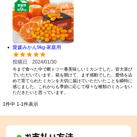
愛媛みかん9kg-家庭用
投稿日
2024/01/30
今まで食べた中で断トツ一番美味しいミカンでした。皆大喜び
でいただいています。箱を開けて、まず感動でした。愛情を込
めて育てられたミカンを大切に届けていただいたことを瞬時に
感じました。これからも季節に応じて様々な種類のミカンをい
ただきたいと思っています。
1
件中
1
-
1
件表示