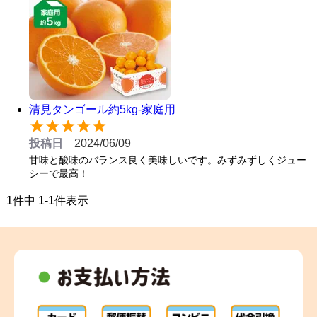
清見タンゴール約5kg-家庭用
投稿日
2024/06/09
甘味と酸味のバランス良く美味しいです。みずみずしくジュー
シーで最高！
1
件中
1
-
1
件表示