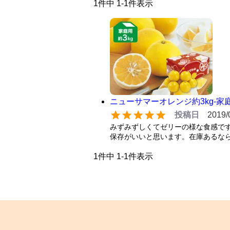
1
件中
1
-
1
件表示
ニューサマーオレンジ約3kg-家
投稿日
2019/
みずみずしくてゼリーの様な食感で
保存がいいと思います。在庫あるなら
1
件中
1
-
1
件表示