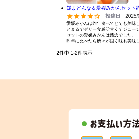
媛まどんな＆愛媛みかんセット約4k
投稿日
2025/
愛媛みかんは昨年食べてとても美味
とまるでゼリー食感♡甘くてジューシ
セットの愛媛みかんは残念でした。

昨年に比べたら所々が固く味も美味
2
件中
1
-
2
件表示