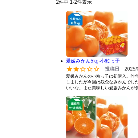
2
件中
1
-
2
件表示
愛媛みかん5kg-小粒っ子
投稿日
2025/
愛媛みかんの小粒っ子は初購入。昨年
しましたが今回は残念なみかんでし
いいな。また美味しい愛媛みかんが