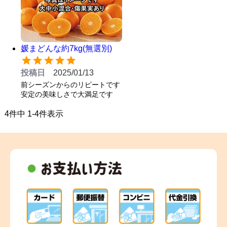
媛まどんな約7kg(無選別)
投稿日
2025/01/13
前シーズンからのリピートです

安定の美味しさで大満足です
4
件中
1
-
4
件表示