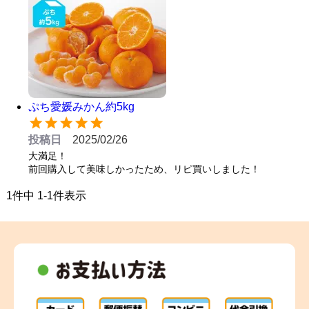
ぷち愛媛みかん約5kg
投稿日
2025/02/26
大満足！

前回購入して美味しかったため、リピ買いしました！
1
件中
1
-
1
件表示