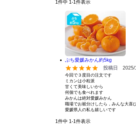
1
件中
1
-
1
件表示
ぷち愛媛みかん約5kg
投稿日
2025/
今回で３度目の注文です

ミカンは小粒派

甘くて美味しいから

何個でも食べれます

みかんは絶対愛媛みかん

職場でお裾分けしたら，みんな大喜び
愛媛県人の私も嬉しいです
1
件中
1
-
1
件表示