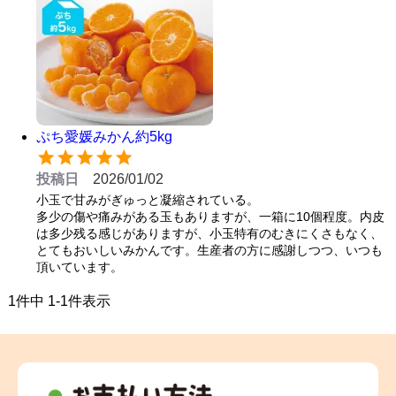
ぷち愛媛みかん約5kg
投稿日
2026/01/02
小玉で甘みがぎゅっと凝縮されている。

多少の傷や痛みがある玉もありますが、一箱に10個程度。内皮
は多少残る感じがありますが、小玉特有のむきにくさもなく、
とてもおいしいみかんです。生産者の方に感謝しつつ、いつも
頂いています。
1
件中
1
-
1
件表示