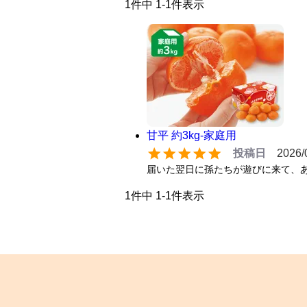
1
件中
1
-
1
件表示
甘平 約3kg-家庭用
投稿日
2026/
届いた翌日に孫たちが遊びに来て、
1
件中
1
-
1
件表示