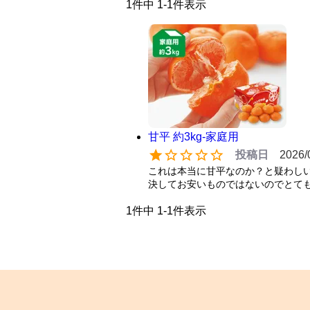
1
件中
1
-
1
件表示
甘平 約3kg-家庭用
投稿日
2026/
これは本当に甘平なのか？と疑わしい
決してお安いものではないのでとて
1
件中
1
-
1
件表示