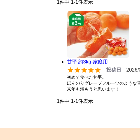
1
件中
1
-
1
件表示
甘平 約3kg-家庭用
投稿日
2026/
初めて食べた甘平。

ほんのりグレープフルーツのような苦
来年も頼もうと思います！
1
件中
1
-
1
件表示