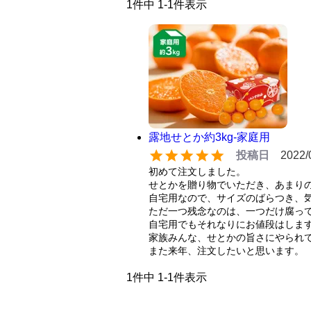
1
件中
1
-
1
件表示
露地せとか約3kg-家庭用
投稿日
2022/
初めて注文しました。

せとかを贈り物でいただき、あまりの
自宅用なので、サイズのばらつき、気
ただ一つ残念なのは、一つだけ腐って
自宅用でもそれなりにお値段はします
家族みんな、せとかの旨さにやられて
また来年、注文したいと思います。
1
件中
1
-
1
件表示