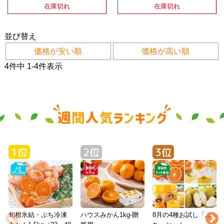
在庫切れ
在庫切れ
並び替え
価格が安い順
価格が高い順
4
件中
1
-
4
件表示
旬柑氷結・ぷち冷凍
ハウスみかん1kg-贈
8月の4種お試し「ぷ