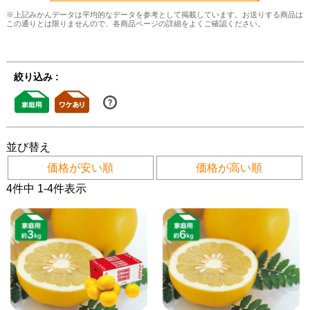
※上記みかんデータは平均的なデータを参考として掲載しています。お送りする商品は
この通りとは限りませんので、各商品ページの詳細をよくご確認ください。
絞り込み :
並び替え
価格が安い順
価格が高い順
4
件中
1
-
4
件表示