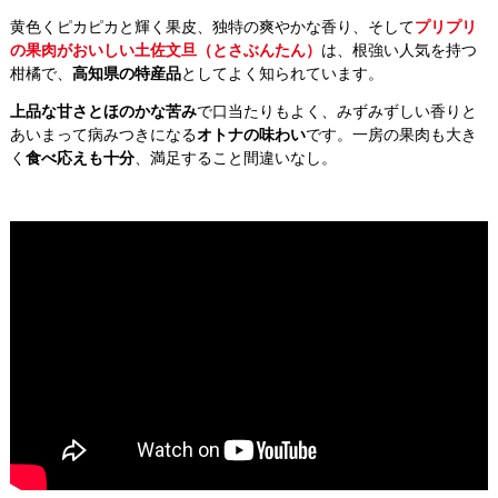
黄色くピカピカと輝く果皮、独特の爽やかな香り、そして
プリプリ
の果肉がおいしい土佐文旦（とさぶんたん）
は、根強い人気を持つ
柑橘で、
高知県の特産品
としてよく知られています。
上品な甘さとほのかな苦み
で口当たりもよく、みずみずしい香りと
あいまって病みつきになる
オトナの味わい
です。一房の果肉も大き
く
食べ応えも十分
、満足すること間違いなし。