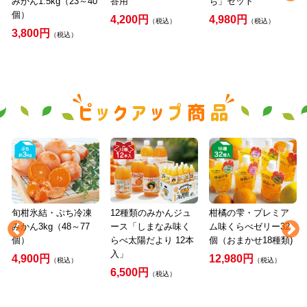
みかん1.5kg（23～40
答用
ち」セット
個）
4,200円
4,980円
（税込）
（税込）
3,800円
（税込）
旬柑氷結・ぷち冷凍
12種類のみかんジュ
柑橘の雫・プレミア
みかん3kg（48～77
ース「しまなみ味く
ム味くらべゼリー32
個）
らべ太陽だより 12本
個（おまかせ18種類)
入」
4,900円
12,980円
（税込）
（税込）
6,500円
（税込）