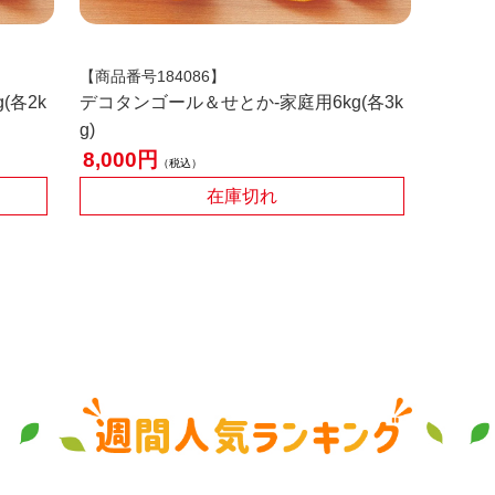
【商品番号184086】
(各2k
デコタンゴール＆せとか-家庭用6kg(各3k
g)
8,000
税込
在庫切れ