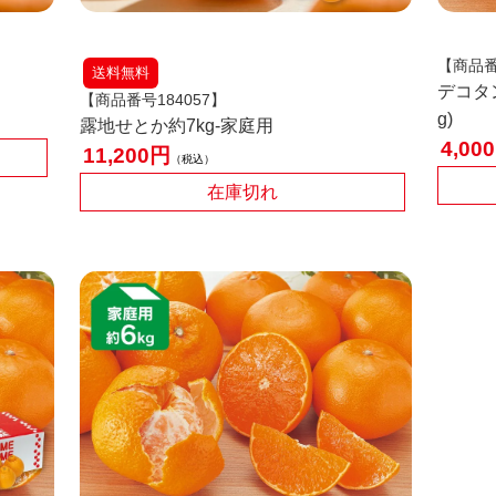
【商品番
送料無料
デコタ
【商品番号184057】
g)
露地せとか約7kg-家庭用
4,000
11,200
税込
在庫切れ