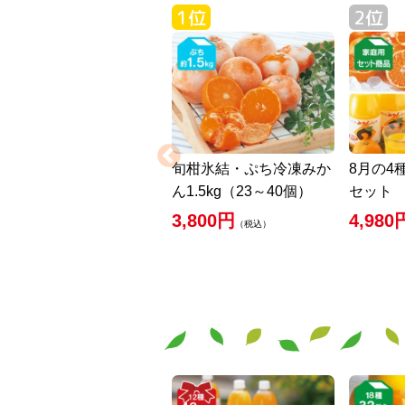
旬柑氷結・ぷち冷凍みか
8月の4
ん1.5kg（23～40個）
セット
3,800円
4,980
（税込）