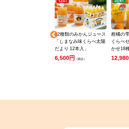
旬柑氷結・ぷち冷凍みか
12種類のみかんジュース
柑橘の
ん3kg（48～77個）
「しまなみ味くらべ太陽
くらべゼ
だより 12本入」
かせ18
4,900円
（税込）
6,500円
12,98
（税込）