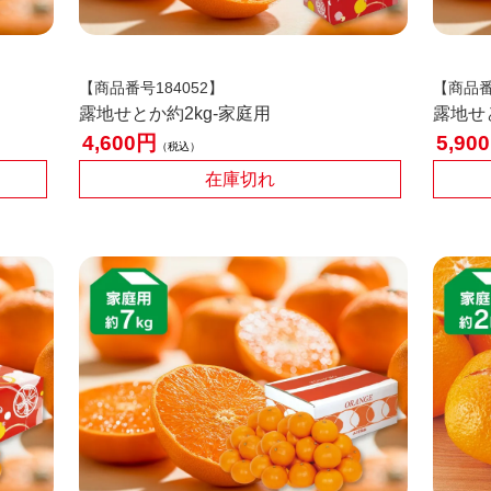
【商品番号184052】
【商品番
露地せとか約2kg-家庭用
露地せ
4,600
5,900
税込
在庫切れ