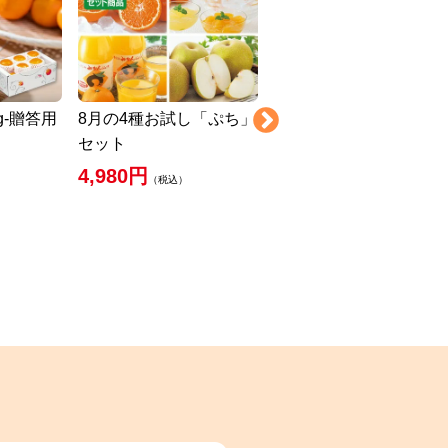
g-贈答用
8月の4種お試し「ぷち」
旬柑氷結・ぷち冷凍み
セット
ん3kg（48～77個）
4,980円
4,900円
（税込）
（税込）