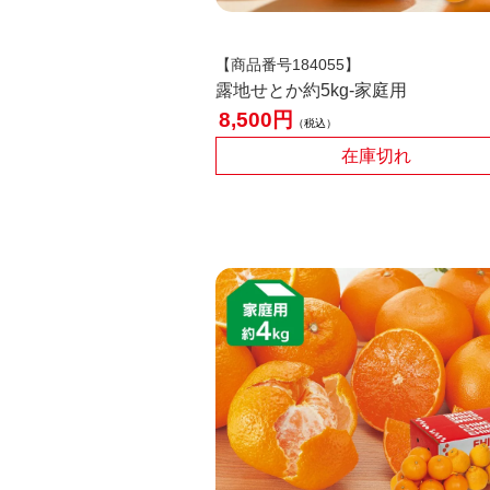
【商品番号184055】
露地せとか約5kg-家庭用
8,500
税込
在庫切れ