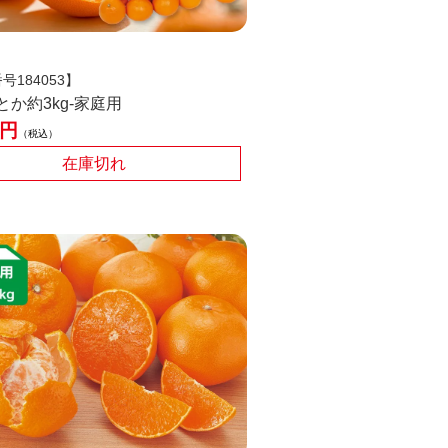
号184053】
とか約3kg-家庭用
税込
在庫切れ