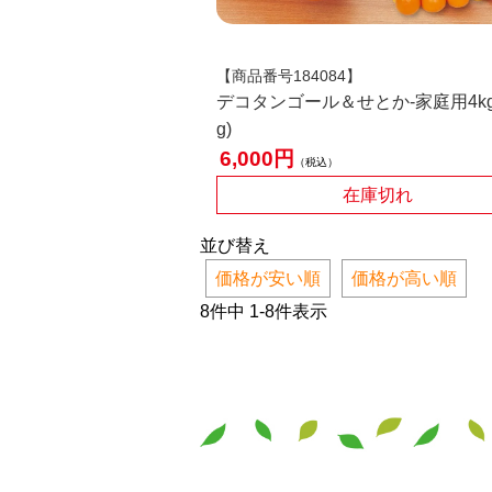
【商品番号184084】
デコタンゴール＆せとか-家庭用4kg
g)
6,000
税込
在庫切れ
並び替え
価格が安い順
価格が高い順
8
件中
1
-
8
件表示