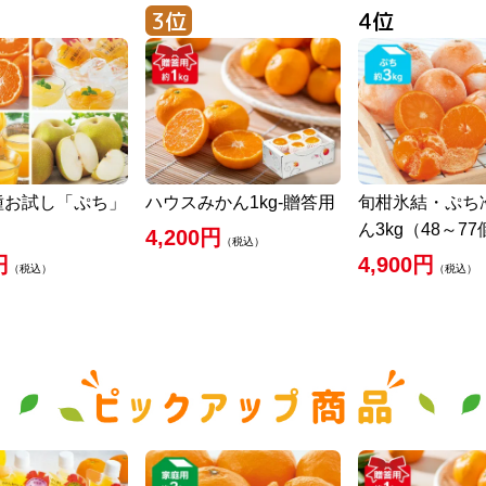
種お試し「ぷち」
ハウスみかん1kg-贈答用
旬柑氷結・ぷち
ん3kg（48～7
4,200円
（税込）
円
4,900円
（税込）
（税込）