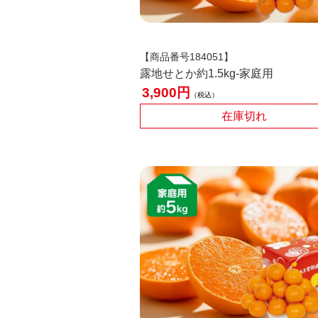
【商品番号184051】
露地せとか約1.5kg-家庭用
3,900
税込
在庫切れ