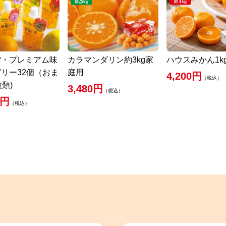
雫・プレミアム味
カラマンダリン約3kg家
ハウスみかん1k
リー32個（おま
庭用
4,200円
（税込）
種類)
3,480円
（税込）
0円
（税込）