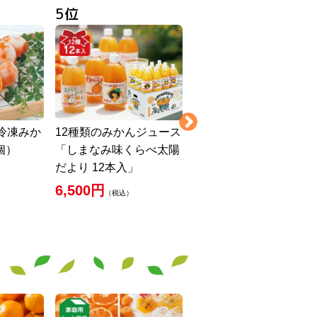
冷凍みか
12種類のみかんジュース
ハウスみかん1kg-家庭
7個）
「しまなみ味くらべ太陽
4,000円
（税込）
だより 12本入」
6,500円
（税込）