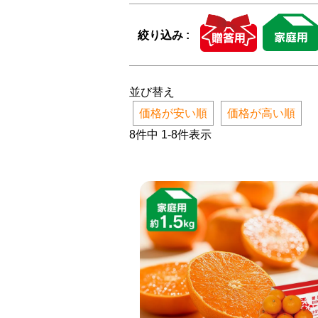
絞り込み :
並び替え
価格が安い順
価格が高い順
8
件中
1
-
8
件表示