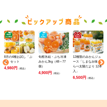
8月の4種お試し「ぷ
旬柑氷結・ぷち冷凍
12種類のみかんジュ
ち」セット
みかん3kg（48～77
ース「しまなみ味く
個）
らべ太陽だより 12本
4,980円
（税込）
入」
4,900円
（税込）
6,500円
（税込）