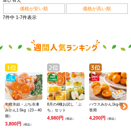
価格が安い順
価格が高い順
7
件中
1
-
7
件表示
旬柑氷結・ぷち冷凍
8月の4種お試し「ぷ
ハウスみかん1kg-贈
みかん1.5kg（23～40
ち」セット
答用
個）
4,980円
4,200円
（税込）
（税込）
3,800円
（税込）