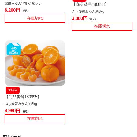
愛媛みかん9kg-小粒っ子
【商品番号180693】
8,200
ぷち愛媛みかん約3kg
税込
3,880
在庫切れ
税込
在庫切れ
送料込
【商品番号180695】
ぷち愛媛みかん約5kg
4,980
税込
在庫切れ
並び替え