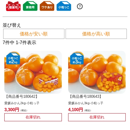
並び替え
価格が安い順
価格が高い順
7
件中
1
-
7
件表示
【商品番号180642】
【商品番号180643】
愛媛みかん2kg-小粒っ子
愛媛みかん3kg-小粒っ子
3,300
4,100
税込
税込
在庫切れ
在庫切れ