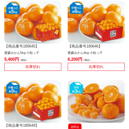
【商品番号180645】
【商品番号180646】
愛媛みかん5kg-小粒っ子
愛媛みかん6kg-小粒っ子
5,400
6,200
税込
税込
在庫切れ
在庫切れ
【商品番号180649】
送料込