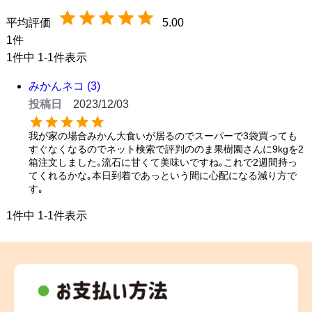
5.00
1
1
件中
1
-
1
件表示
みかんネコ
3
投稿日
2023/12/03
我が家の場合みかん大食いが居るのでスーパーで3袋買っても
すぐなくなるのでネット検索で評判ののま果樹園さんに9kgを2
箱注文しました｡流石に甘くて美味いですね｡これで2週間持っ
てくれるかな｡本日到着であっという間に心配になる減り方で
す｡
1
件中
1
-
1
件表示