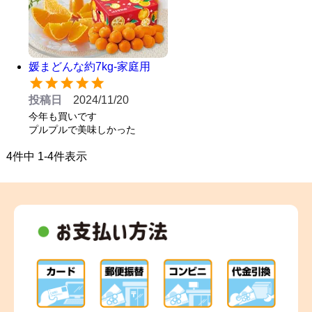
媛まどんな約7kg-家庭用
投稿日
2024/11/20
今年も買いです

プルプルで美味しかった
4
件中
1
-
4
件表示